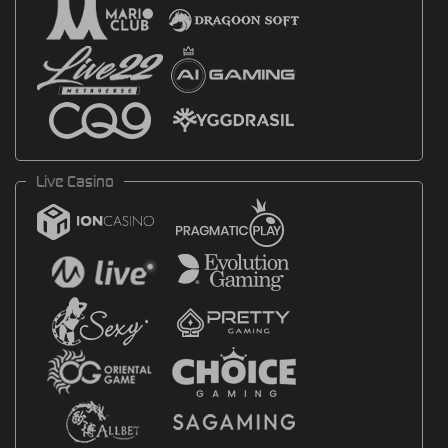
Live Casino