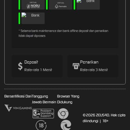
* Selama bank maintenance dan bank offline deposit dan penarikan
tidak dapat diproses
Deposit
Penarikan
Rata-rata 1 Menit
Rata-rata 3 Menit
Bersertifikasi Dari
Tanggung
Browser Yang
Jawab Bermain
Didukung
©2026 ZEUS4D. Hak cipta
dilindungi | 18+