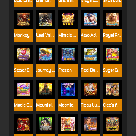
Gold Dragon
Diamond Mask
Oriental Treasures
Mega Cave
Skull Lord
Monkey King
Last Valkyrie
Miracle Ring
Aero Adventure
Royal Princess
Secret Ball
Journey to the Abyss
Frozen Blade
Reel Bass Family
Sugar Crush!
Magic Candy Factory
Mountain Spirit
Moonlight Cats
Tiggy Luck
Cleo’s Fortune