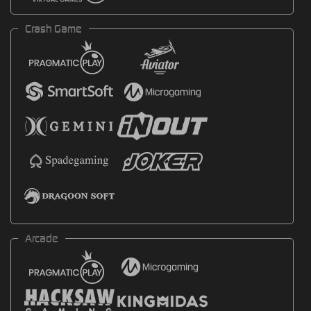
Crash Game
Arcade