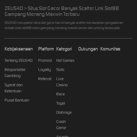
ZEUS4D > Situs Slot Gacor Banyak Scatter Link Slot88
Gampang Menang Maxwin Terbaru
ZEUS4D merupakan situs slot gacor hari ini banyak scatter menawarkan pengalaman
terbaik main slot88 resmi gampang menang maxwin,aman dan untung tanpa pola.
Kebijaksanaan
Platform
Kategori
Dukungan
Komunitas
Tentang ZEUS4D
Promosi
Hot Games
Responsible
Loyalty
Slots
Gambling
Referral
Live
Syarat dan
Casino
Ketentuan
Race
Pusat Bantuan
Togel
Olahraga
Crash
Game
Arcade