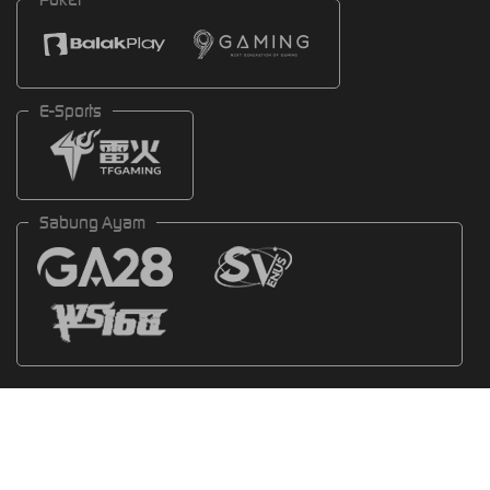
E-Sports
Sabung Ayam