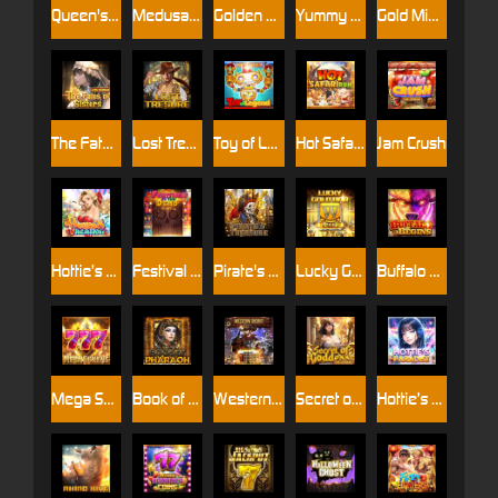
Queen's Bow
Medusa’s Blessing
Golden Kitty
Yummy Kitchen
Gold Mine Rush
The Fates of Sisters
Lost Treasure
Toy of Legend
Hot Safari Run
Jam Crush
Hottie’s Vacation
Festival of the Dead
Pirate's Treasure
Lucky Goldbar
Buffalo Begins
Mega Sevens
Book of Pharaoh
Western Sherrif
Secret of Goddess
Hottie’s Paradise