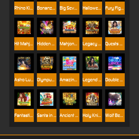
Rhino King
Bonanza Coins
Big Sevens Jackpot
Halloween Ghost
Fury Fighters
Hit Mahjong Wins
Hidden City
Mahjong Super Wins
Legacy of Midas
Quests of Olympus
Astro Luck
Olympus Legend
Amazing Soda Rush
Legend of Tarzan
Double Race
Fantastic Faries
Santa in the Summer
Ancient Stones
Holy Knight
Wolf Begins