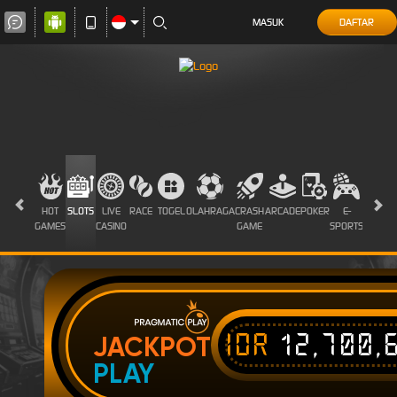
MASUK
DAFTAR
HOT
SLOTS
LIVE
RACE
TOGEL
OLAHRAGA
CRASH
ARCADE
POKER
E-
SABUN
GAMES
CASINO
GAME
SPORTS
AYAM
IDR
12,700,
JACKPOT
PLAY