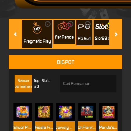
i
i
i
i
i
Facha
Fat Panda
Slot88 x PP
PG Soft
Pragmatic Play
BIGPOT
Semua
Top
Slots
permainan
20
Shoot Piggy
Fiesta Frenzy
Jewely Spin
Dr.Franken’s Lab
Panda’s Jackpot