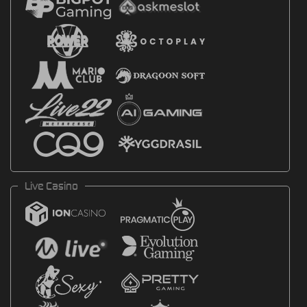
Live Casino