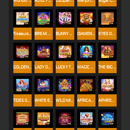
Wonder Ace
Aztec Fortune
Cleopatra's Fortune Ways
Mahjong Dragon Ways
Sugar Candy Bonanza
Treasures of Olympus 1000
BREAK THE BANK
BUNNY VIP NIGHT
DIAMOND KING
EYES OF RA
GOLDEN FORTUNE HORSE
LADY OF RA
LUCKY TIGER
MAGIC PEARLS
THE BIG THE FAT THE UGLY
TIDES OF FORTUNE
WHITE ELEPHANT
WILD MINER
AFRICAN BUFFALO 5000
APHRODITE’S BLESSING