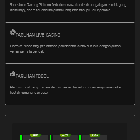
Sportsbook Gaming Platform Terbaik menawarkan lebih banyak game, odds yang
lebih tinggi, dan menyediakan pilihan yang lebih banyak untuk pemain.
TARUHAN LIVE KASINO
Platform Pilihan bagi perusahaan-perusahaan terbaik di dunia, dengan pilihan
variasi game terbanyak
TARUHAN TOGEL
Platform togel yang menarik dari perusahan terbaik di dunia yang menawarkan
hadiah kemenangan besar