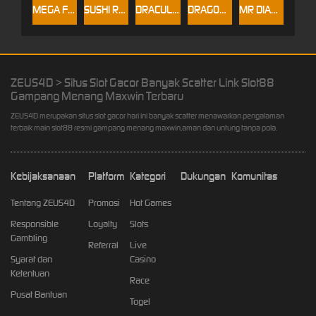
MEGA FORTUNE OX
SUSHI RUSH
DRACULA’S CASTLE BANQUET
DRAGON FORTUNE
MR DIAMOND DELUXE
ZEUS4D > Situs Slot Gacor Banyak Scatter Link Slot88
Gampang Menang Maxwin Terbaru
ZEUS4D merupakan situs slot gacor hari ini banyak scatter menawarkan pengalaman
terbaik main slot88 resmi gampang menang maxwin,aman dan untung tanpa pola.
Kebijaksanaan
Platform
Kategori
Dukungan
Komunitas
Tentang ZEUS4D
Promosi
Hot Games
Responsible
Loyalty
Slots
Gambling
Referral
Live
Syarat dan
Casino
Ketentuan
Race
Pusat Bantuan
Togel